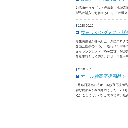
妙高市が行うギフト券事業～地域応
製品の購入でも何でもOK。この機
2020.08.20
ウォッシングミスト販
厚生労働省が発表した、新型コロナ
界面活性剤の１つ、「塩化ベンザル
ォッシングミスト（WAKO'S）を
注意事項をよく読み、用法・用量を
2020.06.18
オール妙高応援商品券
6月15日発売の「オール妙高応援商品券
得な商品券が発売されました！2倍も
込）ごとにガラポンができます。最高