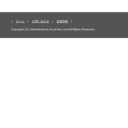
|
ホーム
|
お問い合わせ
|
新着情報
|
Copyright (C) nishiwakidenki.cloud-line.com All Rights Reserved.